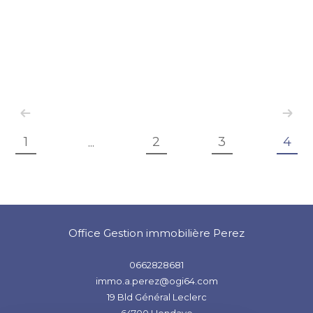
1
2
3
4
...
Office Gestion immobilière Perez
0662828681
immo.a.perez@ogi64.com
19 Bld Général Leclerc
64700
Hendaye