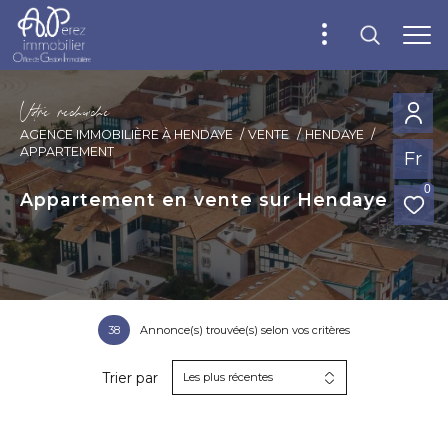
V
o
r
e
r
e
c
e
c
e
AGENCE IMMOBILIÈRE À HENDAYE
VENTE
HENDAYE
APPARTEMENT
Fr
0
Appartement en vente sur Hendaye
38
Annonce(s) trouvée(s) selon vos critères
Trier par
Les plus récentes