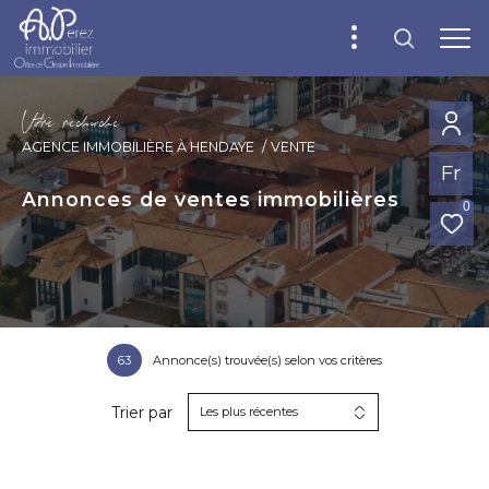
V
o
r
e
r
e
c
e
c
e
AGENCE IMMOBILIÈRE À HENDAYE
VENTE
Fr
Annonces de ventes immobilières
0
63
Annonce(s) trouvée(s) selon vos critères
Trier par
Les plus récentes