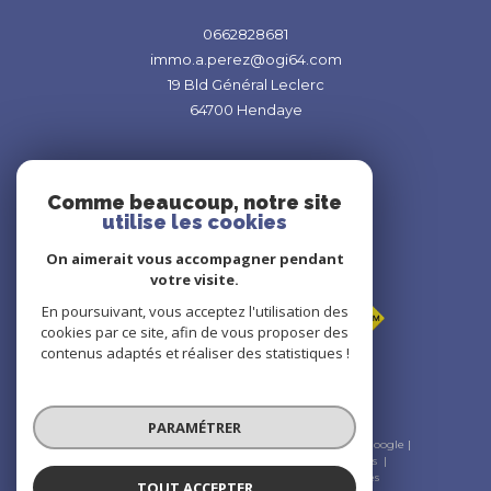
0662828681
immo.a.perez@ogi64.com
19 Bld Général Leclerc
64700
Hendaye
Comme beaucoup, notre site
utilise les cookies
On aimerait vous accompagner pendant
Adhérents
votre visite.
En poursuivant, vous acceptez l'utilisation des
cookies par ce site, afin de vous proposer des
contenus adaptés et réaliser des statistiques !
PARAMÉTRER
© 2026 | Tous droits réservés | Traduction powered by Google |
Nos honoraires
Plan du site
Mentions légales
Admin
Nos liens
Politique RGPD
Cookies
TOUT ACCEPTER