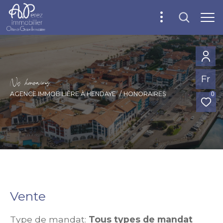
Fr
N
o
h
o
o
a
i
e
AGENCE IMMOBILIÈRE À HENDAYE
HONORAIRES
0
Vente
Type de mandat:
Tous types de mandat