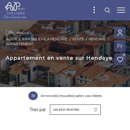
V
o
r
e
r
e
c
e
c
e
AGENCE IMMOBILIÈRE À HENDAYE
VENTE
HENDAYE
APPARTEMENT
Fr
0
Appartement en vente sur Hendaye
38
Annonce(s) trouvée(s) selon vos critères
Trier par
Les plus récentes