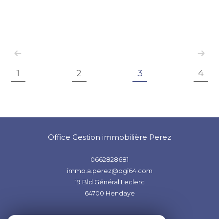
1
2
3
4
Office Gestion immobilière Perez
0662828681
immo.a.perez@ogi64.com
19 Bld Général Leclerc
64700
Hendaye