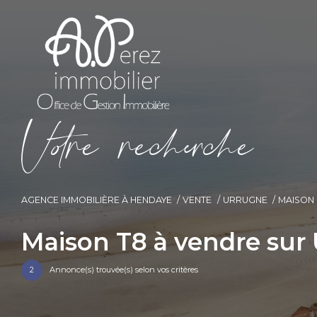
V
o
r
e
r
e
c
e
c
e
AGENCE IMMOBILIÈRE À HENDAYE
VENTE
URRUGNE
MAISON
Maison T8 à vendre sur
2
Annonce(s) trouvée(s) selon vos critères