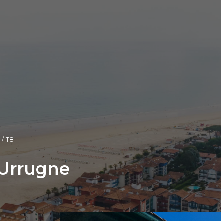
T8
 Urrugne