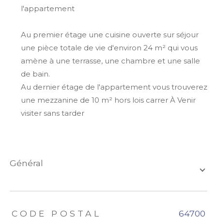
l'appartement
Au premier étage une cuisine ouverte sur séjour
une pièce totale de vie d'environ 24 m² qui vous
amène à une terrasse, une chambre et une salle
de bain.
Au dernier étage de l'appartement vous trouverez
une mezzanine de 10 m² hors lois carrer À Venir
visiter sans tarder
général
TRAD_ZEPHYR_Caracteristique
TRAD_ZEPHYR_Valeurs
CODE POSTAL
64700