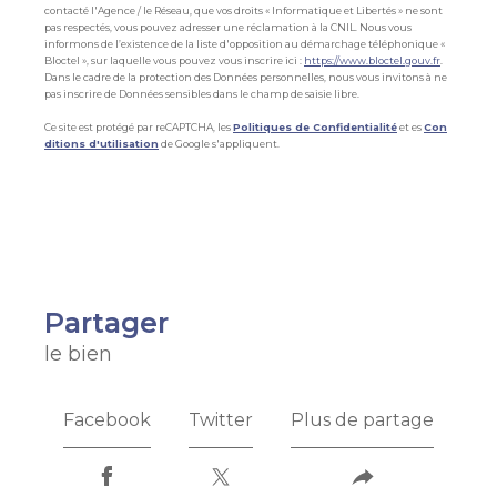
contacté l'Agence / le Réseau, que vos droits « Informatique et Libertés » ne sont
pas respectés, vous pouvez adresser une réclamation à la CNIL. Nous vous
informons de l’existence de la liste d'opposition au démarchage téléphonique «
Bloctel », sur laquelle vous pouvez vous inscrire ici :
https://www.bloctel.gouv.fr
.
Dans le cadre de la protection des Données personnelles, nous vous invitons à ne
pas inscrire de Données sensibles dans le champ de saisie libre.
Ce site est protégé par reCAPTCHA, les
Politiques de Confidentialité
et es
Con
ditions d'utilisation
de Google s'appliquent.
partager
le bien
Facebook
Twitter
Plus de partage