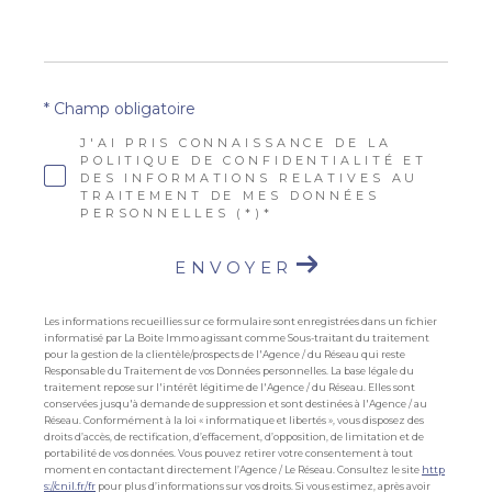
* Champ obligatoire
J'AI PRIS CONNAISSANCE DE LA
POLITIQUE DE CONFIDENTIALITÉ ET
DES INFORMATIONS RELATIVES AU
TRAITEMENT DE MES DONNÉES
PERSONNELLES (*)*
ENVOYER
Les informations recueillies sur ce formulaire sont enregistrées dans un fichier
informatisé par La Boite Immo agissant comme Sous-traitant du traitement
pour la gestion de la clientèle/prospects de l'Agence / du Réseau qui reste
Responsable du Traitement de vos Données personnelles. La base légale du
traitement repose sur l'intérêt légitime de l'Agence / du Réseau. Elles sont
conservées jusqu'à demande de suppression et sont destinées à l'Agence / au
Réseau. Conformément à la loi « informatique et libertés », vous disposez des
droits d’accès, de rectification, d’effacement, d’opposition, de limitation et de
portabilité de vos données. Vous pouvez retirer votre consentement à tout
moment en contactant directement l’Agence / Le Réseau. Consultez le site
http
s://cnil.fr/fr
pour plus d’informations sur vos droits. Si vous estimez, après avoir