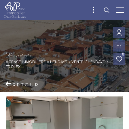
Fr
V
o
r
e
r
e
c
e
c
e
0
AGENCE IMMOBILIÈRE À HENDAYE
VENTE
HENDAYE
TRIPLEX
RETOUR