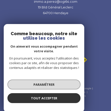
immo.a.perez@ogi64.com
19 Bld Général Leclerc
64700
Hendaye
Comme beaucoup, notre site
utilise les cookies
On aimerait vous accompagner pendant
Adhérents
votre visite.
En poursuivant, vous acceptez l'utilisation des
cookies par ce site, afin de vous proposer des
contenus adaptés et réaliser des statistiques !
PARAMÉTRER
© 2026 | Tous droits réservés | Traduction powered by Google |
Nos honoraires
Plan du site
Mentions légales
Admin
Nos liens
Politique RGPD
Cookies
TOUT ACCEPTER