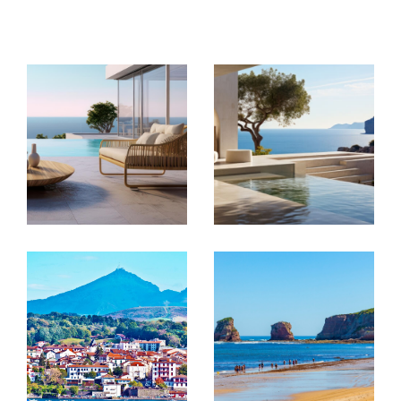
Vente immobilière à
Hendaye
Notre agence immobilière à Hendaye vous
propose un service de vente complet, allant
de l'estimation précise de votre bien à sa
commercialisation efficace. Nous mettons en
œuvre une stratégie de communication
adaptée pour valoriser votre propriété auprès
d'un large réseau d'acheteurs potentiels.
Grâce à notre expérience et à nos outils de
marketing avancés, nous nous assurons que
votre bien obtienne la visibilité nécessaire
pour être vendu rapidement et au meilleur
prix. Parcourez nos offres de vente et trouvez
le bien idéal dans les Pyrénées-Atlantiques.