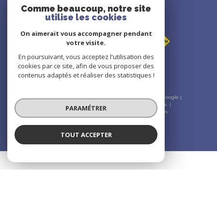
Adhérents
Comme beaucoup, notre site
utilise les cookies
On aimerait vous accompagner pendant
votre visite.
En poursuivant, vous acceptez l'utilisation des
cookies par ce site, afin de vous proposer des
contenus adaptés et réaliser des statistiques !
© 2026 | Tous droits réservés | Traduction powered by Google |
Nos honoraires
Plan du site
Mentions légales
Admin
Nos liens
Politique RGPD
Cookies
PARAMÉTRER
TOUT ACCEPTER