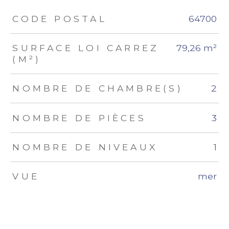
TRAD_ZEPHYR_Caracteristique
TRAD_ZEPHYR_Valeurs
CODE POSTAL
64700
SURFACE LOI CARREZ
79,26 m²
(M²)
NOMBRE DE CHAMBRE(S)
2
NOMBRE DE PIÈCES
3
NOMBRE DE NIVEAUX
1
VUE
mer