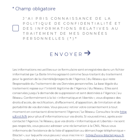
* Champ obligatoire
J'AI PRIS CONNAISSANCE DE LA
POLITIQUE DE CONFIDENTIALITÉ ET
DES INFORMATIONS RELATIVES AU
TRAITEMENT DE MES DONNÉES
PERSONNELLES (*)*
ENVOYER
Les informations recueillies sur ce formulaire sont enregistrées dans un fichier
informatisé par La Boite Immo agissant comme Sous-traitant du traitement
pour la gestion de la clientèle/prospects de l'Agence / du Réseau qui reste
Responsable du Traitement de vos Données personnelles. La base légale du
traitement repose sur l'intérêt légitime de l'Agence / du Réseau. Elles sont
conservées jusqu'à demande de suppression et sont destinées à l'Agence / au
Réseau. Conformément à la loi « informatique et libertés », vous disposez des
droits d’accès, de rectification, d’effacement, d’opposition, de limitation et de
portabilité de vos données. Vous pouvez retirer votre consentement à tout
moment en contactant directement l’Agence / Le Réseau. Consultez le site
http
s://cnil.fr/fr
pour plus d’informations sur vos droits. Si vous estimez, après avoir
contacté l'Agence / le Réseau, que vos droits « Informatique et Libertés » ne sont
pas respectés, vous pouvez adresser une réclamation à la CNIL. Nous vous
informons de l’existence de la liste d'opposition au démarchage téléphonique «
Bloctel », sur laquelle vous pouvez vous inscrire ici :
https://www.bloctel.gouv.fr
.
Dans le cadre de la protection des Données personnelles, nous vous invitons à ne