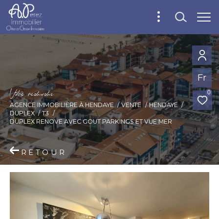
Fr
V
o
r
e
r
e
c
e
c
e
0
AGENCE IMMOBILIÈRE À HENDAYE
VENTE
HENDAYE
DUPLEX
T3
DUPLEX RENOVE AVEC GOUT PARKINGS ET VUE MER
RETOUR