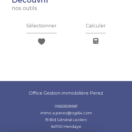
découvrir
nos outils
Sélectionner
Calculer
Office Gestion immobilière Perez
0662828681
immo.a.perez@ogi64.com
19 Bld Général Leclerc
64700
Hendaye