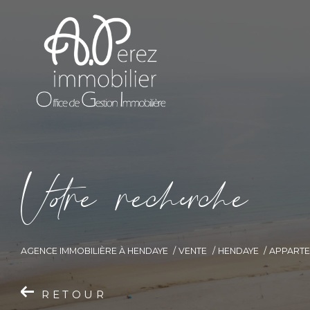
V
o
r
e
r
e
c
e
c
e
AGENCE IMMOBILIÈRE À HENDAYE
VENTE
HENDAYE
APPART
RETOUR