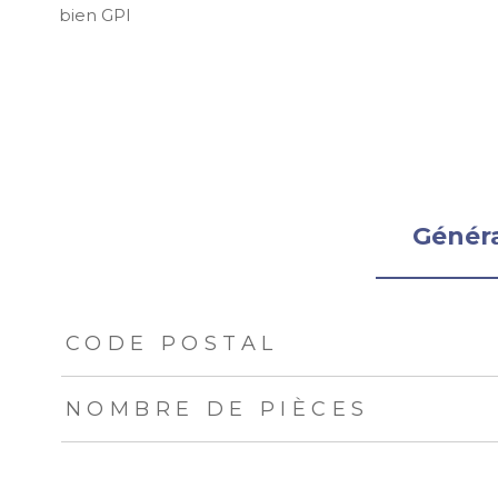
bien GPI
Génér
TRAD_ZEPHYR_Caracteristique
TRAD_ZEPHYR_Val
CODE POSTAL
NOMBRE DE PIÈCES