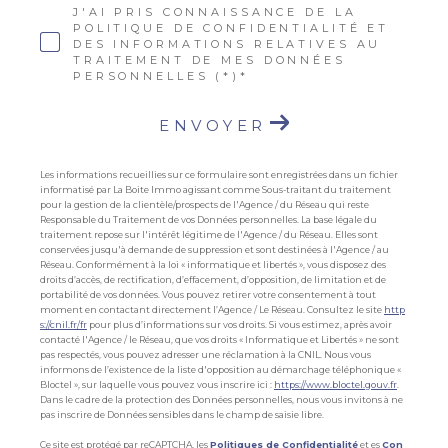
J'AI PRIS CONNAISSANCE DE LA
POLITIQUE DE CONFIDENTIALITÉ ET
DES INFORMATIONS RELATIVES AU
TRAITEMENT DE MES DONNÉES
PERSONNELLES (*)*
ENVOYER
Les informations recueillies sur ce formulaire sont enregistrées dans un fichier
informatisé par La Boite Immo agissant comme Sous-traitant du traitement
pour la gestion de la clientèle/prospects de l'Agence / du Réseau qui reste
Responsable du Traitement de vos Données personnelles. La base légale du
traitement repose sur l'intérêt légitime de l'Agence / du Réseau. Elles sont
conservées jusqu'à demande de suppression et sont destinées à l'Agence / au
Réseau. Conformément à la loi « informatique et libertés », vous disposez des
droits d’accès, de rectification, d’effacement, d’opposition, de limitation et de
portabilité de vos données. Vous pouvez retirer votre consentement à tout
moment en contactant directement l’Agence / Le Réseau. Consultez le site
http
s://cnil.fr/fr
pour plus d’informations sur vos droits. Si vous estimez, après avoir
contacté l'Agence / le Réseau, que vos droits « Informatique et Libertés » ne sont
pas respectés, vous pouvez adresser une réclamation à la CNIL. Nous vous
informons de l’existence de la liste d'opposition au démarchage téléphonique «
Bloctel », sur laquelle vous pouvez vous inscrire ici :
https://www.bloctel.gouv.fr
.
Dans le cadre de la protection des Données personnelles, nous vous invitons à ne
pas inscrire de Données sensibles dans le champ de saisie libre.
Ce site est protégé par reCAPTCHA, les
Politiques de Confidentialité
et es
Con