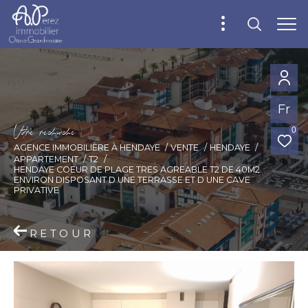
Fr
V
o
r
e
r
e
c
e
c
e
0
AGENCE IMMOBILIÈRE À HENDAYE
VENTE
HENDAYE
APPARTEMENT
T2
HENDAYE COEUR DE PLAGE TRES AGREABLE T2 DE 40M2
ENVIRON DISPOSANT D UNE TERRASSE ET D UNE CAVE
PRIVATIVE
RETOUR