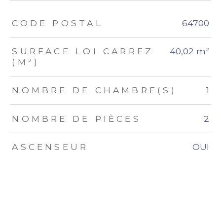
TRAD_ZEPHYR_Caracteristique
TRAD_ZEPHYR_Valeurs
CODE POSTAL
64700
SURFACE LOI CARREZ
40,02 m²
(M²)
NOMBRE DE CHAMBRE(S)
1
NOMBRE DE PIÈCES
2
ASCENSEUR
OUI